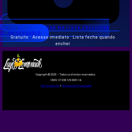
QUERO ME CADASTRAR NA LISTA EXCLUSIVA
DE ANIVERSÁRIO
Gratuito · Acesso imediato · Lista fecha quando
encher
Copyright © 2026 – Todos os direitos reservados.
CNPJ: 37.338.129.0001-14
Termos de Uso
|
Políticas de Privacidade