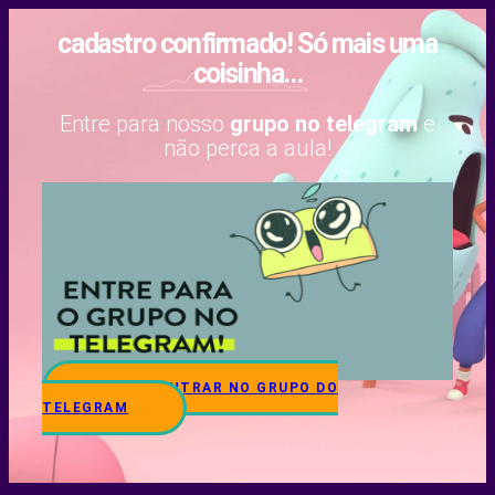
cadastro confirmado! Só mais uma
coisinha...
Entre para nosso
grupo no telegram
e
não perca a aula!
QUERO ENTRAR NO GRUPO DO
TELEGRAM