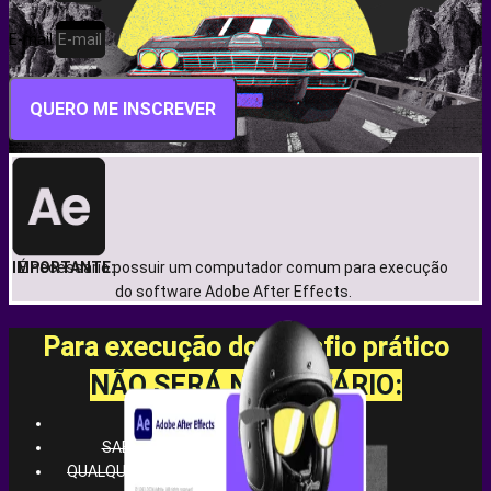
E-mail
QUERO ME INSCREVER
IMPORTANTE:
É necessário possuir um computador comum para execução
do software Adobe After Effects.
Para execução do desafio prático
NÃO SERÁ NECESSÁRIO:
PC FODÃO
SABER DESENHAR
QUALQUER CONHECIMENTO