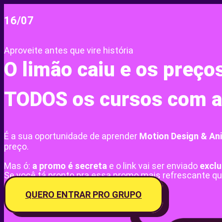
16/07
Aproveite antes que vire história
O limão caiu e os preç
TODOS os cursos com 
É a sua oportunidade de aprender
Motion Design & A
preço.
Mas ó:
a promo é secreta
e o link vai ser enviado
excl
​​Se você tá pronto pra essa promo mais refrescante qu
QUERO ENTRAR PRO GRUPO