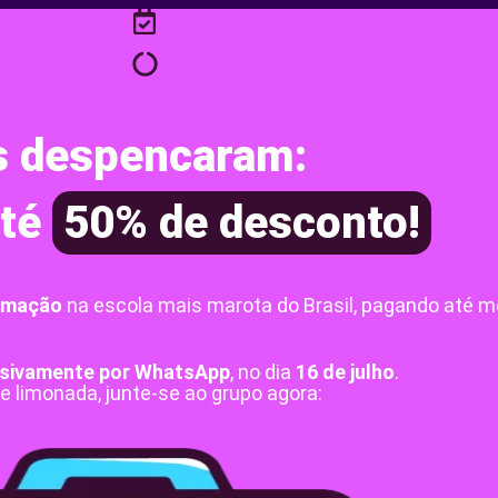
os despencaram:
até
50% de desconto!
nimação
na escola mais marota do Brasil, pagando até 
usivamente por WhatsApp
, no dia
16 de julho
.
e limonada, junte-se ao grupo agora: