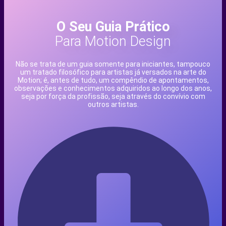
O Seu Guia Prático
Para Motion Design
Não se trata de um guia somente para iniciantes, tampouco
um tratado filosófico para artistas já versados na arte do
Motion; é, antes de tudo, um compêndio de apontamentos,
observações e conhecimentos adquiridos ao longo dos anos,
seja por força da profissão, seja através do convívio com
outros artistas.