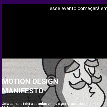
esse evento começará em.
dias
hs
min
secs
MOTION DESIGN
MANIFESTO
Uma semana inteira de
aulas
online
e
gratuitas
sobre