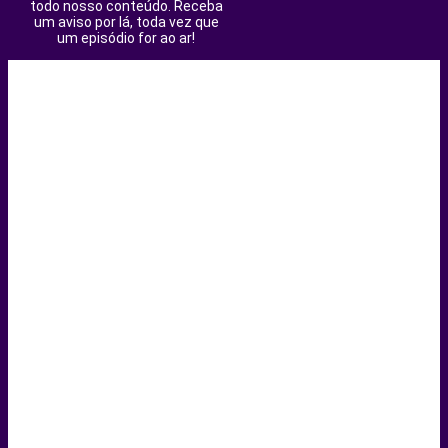
todo nosso conteúdo. Receba
um aviso por lá, toda vez que
um episódio for ao ar!