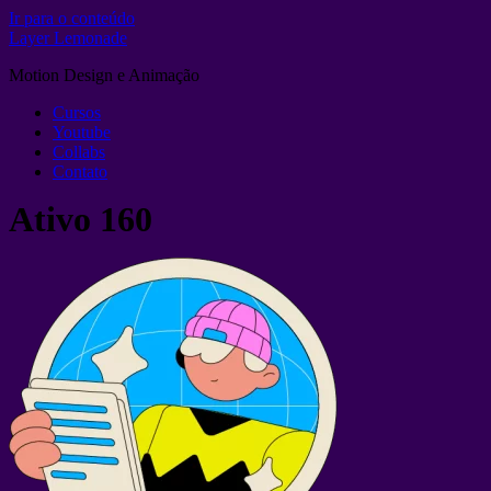
Ir para o conteúdo
Layer Lemonade
Motion Design e Animação
Cursos
Youtube
Collabs
Contato
Ativo 160