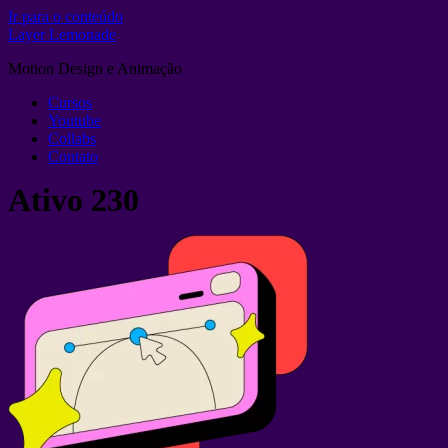
Ir para o conteúdo
Layer Lemonade
Motion Design e Animação
Cursos
Youtube
Collabs
Contato
Ativo 230