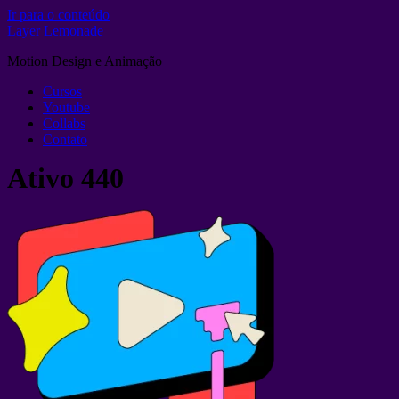
Ir para o conteúdo
Layer Lemonade
Motion Design e Animação
Cursos
Youtube
Collabs
Contato
Ativo 440