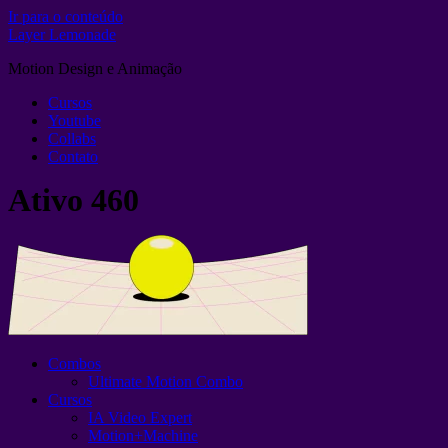
Ir para o conteúdo
Layer Lemonade
Motion Design e Animação
Cursos
Youtube
Collabs
Contato
Ativo 460
Combos
Ultimate Motion Combo
Cursos
IA Video Expert
Motion+Machine