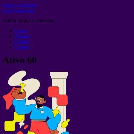
Ir para o conteúdo
Layer Lemonade
Motion Design e Animação
Cursos
Youtube
Collabs
Contato
Ativo 60