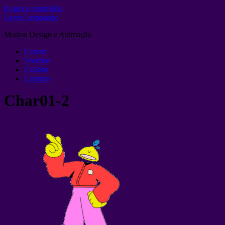
Ir para o conteúdo
Layer Lemonade
Motion Design e Animação
Cursos
Youtube
Collabs
Contato
Char01-2