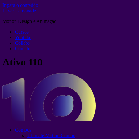
Ir para o conteúdo
Layer Lemonade
Motion Design e Animação
Cursos
Youtube
Collabs
Contato
Ativo 110
Combos
Ultimate Motion Combo