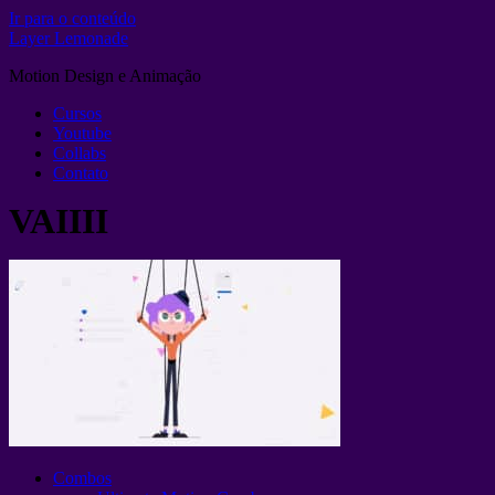
Ir para o conteúdo
Layer Lemonade
Motion Design e Animação
Cursos
Youtube
Collabs
Contato
VAIIII
Combos