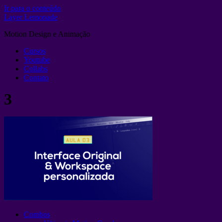
Ir para o conteúdo
Layer Lemonade
Motion Design e Animação
Cursos
Youtube
Collabs
Contato
3
Combos