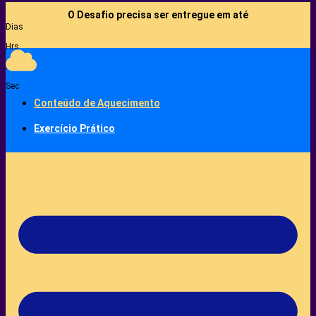
O Desafio precisa ser entregue em até
Dias
Hrs
Min
Sec
Conteúdo de Aquecimento
Exercício Prático