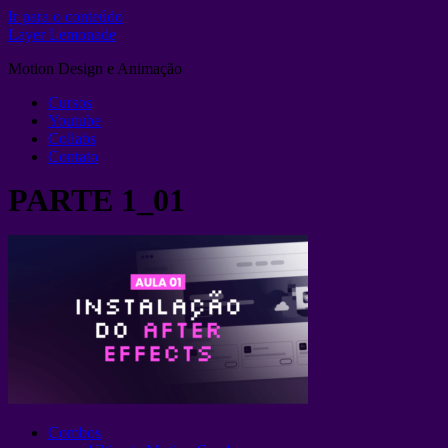
Ir para o conteúdo
Layer Lemonade
Motion Design e Animação
Cursos
Youtube
Collabs
Contato
PARTE 1_01
Combos