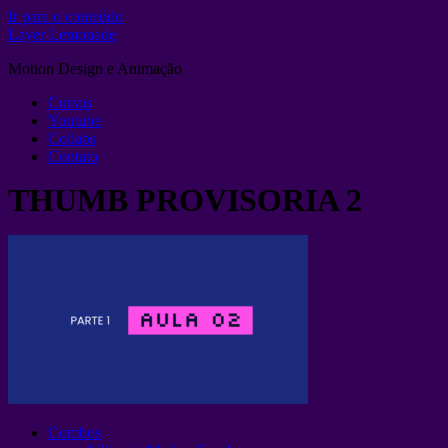
Ir para o conteúdo
Layer Lemonade
Motion Design e Animação
Cursos
Youtube
Collabs
Contato
THUMB PROVISORIA 2
Combos