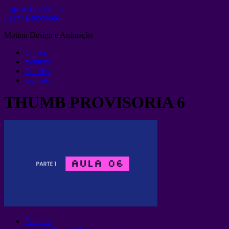
Ir para o conteúdo
Layer Lemonade
Motion Design e Animação
Cursos
Youtube
Collabs
Contato
THUMB PROVISORIA 6
Combos