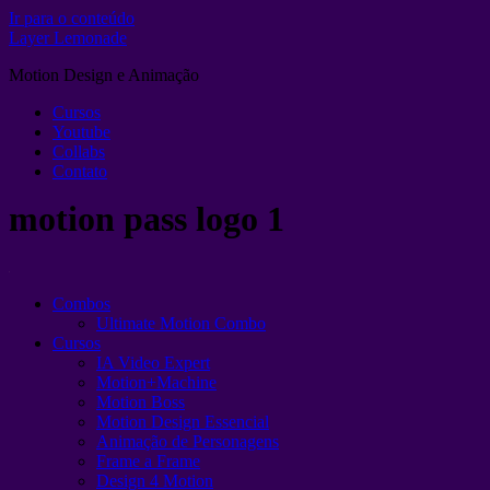
Ir para o conteúdo
Layer Lemonade
Motion Design e Animação
Cursos
Youtube
Collabs
Contato
motion pass logo 1
Combos
Ultimate Motion Combo
Cursos
IA Video Expert
Motion+Machine
Motion Boss
Motion Design Essencial
Animação de Personagens
Frame a Frame
Design 4 Motion