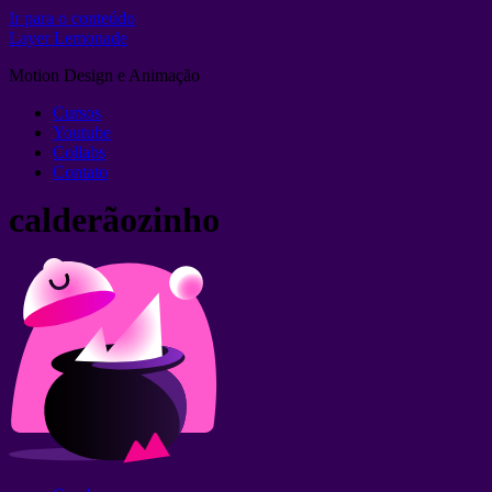
Ir para o conteúdo
Layer Lemonade
Motion Design e Animação
Cursos
Youtube
Collabs
Contato
calderãozinho