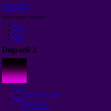
Ir para o conteúdo
Layer Lemonade
Motion Design e Animação
Cursos
Youtube
Collabs
Contato
Degradê 2
Combos
Ultimate Motion Combo
Cursos
IA Video Expert
Motion+Machine