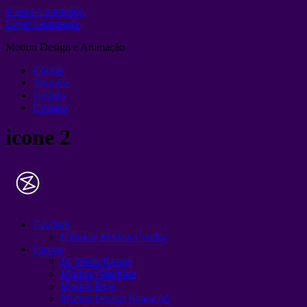
Ir para o conteúdo
Layer Lemonade
Motion Design e Animação
Cursos
Youtube
Collabs
Contato
icone 2
Combos
Ultimate Motion Combo
Cursos
IA Video Expert
Motion+Machine
Motion Boss
Motion Design Essencial