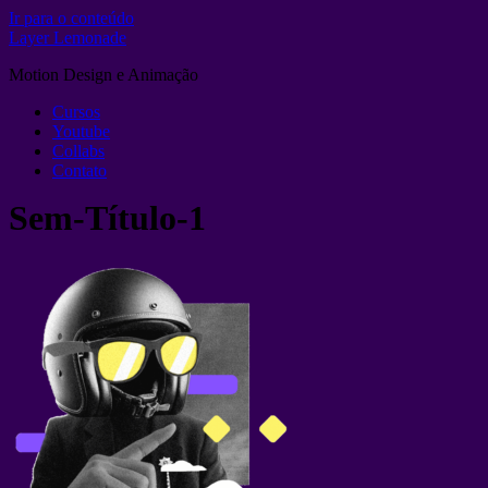
Ir para o conteúdo
Layer Lemonade
Motion Design e Animação
Cursos
Youtube
Collabs
Contato
Sem-Título-1