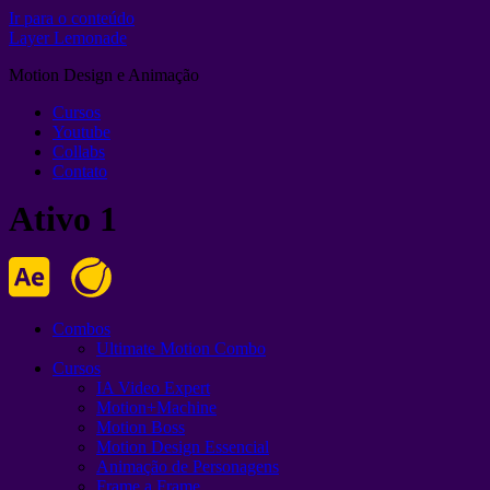
Ir para o conteúdo
Layer Lemonade
Motion Design e Animação
Cursos
Youtube
Collabs
Contato
Ativo 1
Combos
Ultimate Motion Combo
Cursos
IA Video Expert
Motion+Machine
Motion Boss
Motion Design Essencial
Animação de Personagens
Frame a Frame