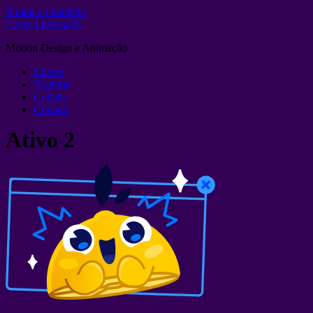
Ir para o conteúdo
Layer Lemonade
Motion Design e Animação
Cursos
Youtube
Collabs
Contato
Ativo 2