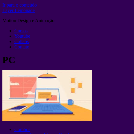
Ir para o conteúdo
Layer Lemonade
Motion Design e Animação
Cursos
Youtube
Collabs
Contato
PC
Combos