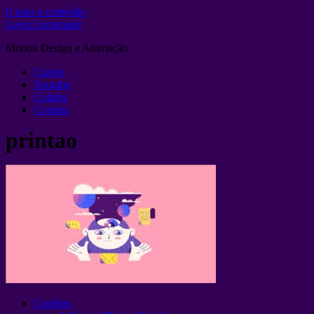
Ir para o conteúdo
Layer Lemonade
Motion Design e Animação
Cursos
Youtube
Collabs
Contato
printao
Combos