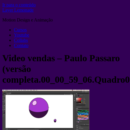
Ir para o conteúdo
Layer Lemonade
Motion Design e Animação
Cursos
Youtube
Collabs
Contato
Video vendas – Paulo Passaro
(versão
completa.00_00_59_06.Quadro0