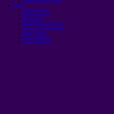
Ultimate Motion Combo
Cursos
IA Video Expert
Motion+Machine
Motion Boss
Motion Design Essencial
Animação de Personagens
Frame a Frame
Design 4 Motion
Liquid Motion Pro