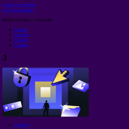
Ir para o conteúdo
Layer Lemonade
Motion Design e Animação
Cursos
Youtube
Collabs
Contato
3
Combos