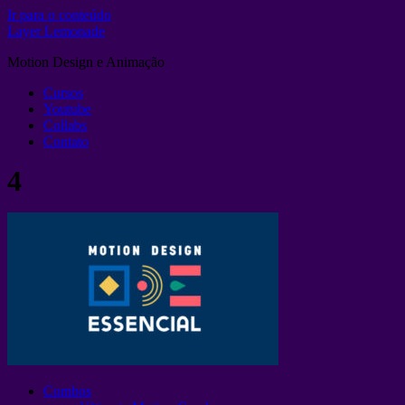
Ir para o conteúdo
Layer Lemonade
Motion Design e Animação
Cursos
Youtube
Collabs
Contato
4
Combos