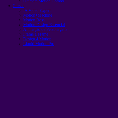
Ultimate Motion Combo
Cursos
IA Video Expert
Motion+Machine
Motion Boss
Motion Design Essencial
Animação de Personagens
Frame a Frame
Design 4 Motion
Liquid Motion Pro