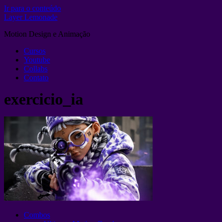
Ir para o conteúdo
Layer Lemonade
Motion Design e Animação
Cursos
Youtube
Collabs
Contato
exercicio_ia
Combos