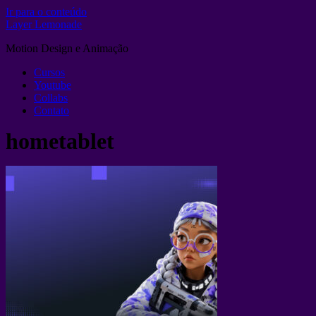
Ir para o conteúdo
Layer Lemonade
Motion Design e Animação
Cursos
Youtube
Collabs
Contato
hometablet