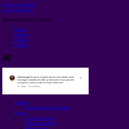
Ir para o conteúdo
Layer Lemonade
Motion Design e Animação
Cursos
Youtube
Collabs
Contato
40
Combos
Ultimate Motion Combo
Cursos
IA Video Expert
Motion+Machine
Motion Boss