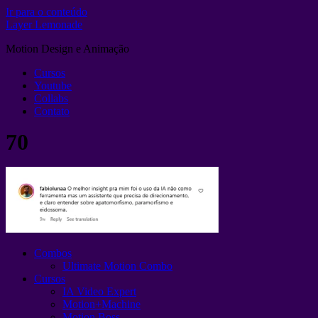
Ir para o conteúdo
Layer Lemonade
Motion Design e Animação
Cursos
Youtube
Collabs
Contato
70
Combos
Ultimate Motion Combo
Cursos
IA Video Expert
Motion+Machine
Motion Boss