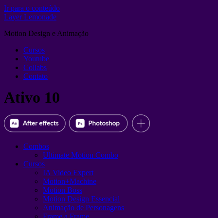
Ir para o conteúdo
Layer Lemonade
Motion Design e Animação
Cursos
Youtube
Collabs
Contato
Ativo 10
Combos
Ultimate Motion Combo
Cursos
IA Video Expert
Motion+Machine
Motion Boss
Motion Design Essencial
Animação de Personagens
Frame a Frame