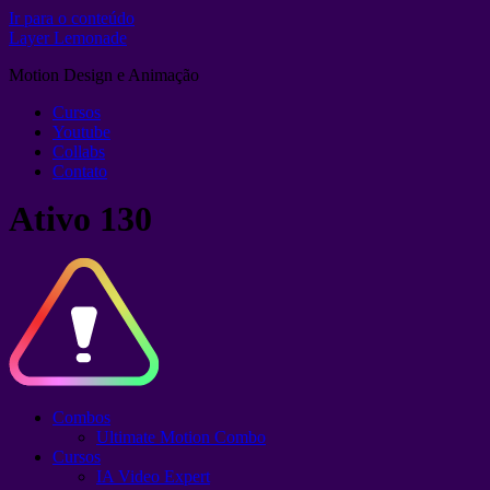
Ir para o conteúdo
Layer Lemonade
Motion Design e Animação
Cursos
Youtube
Collabs
Contato
Ativo 130
Combos
Ultimate Motion Combo
Cursos
IA Video Expert