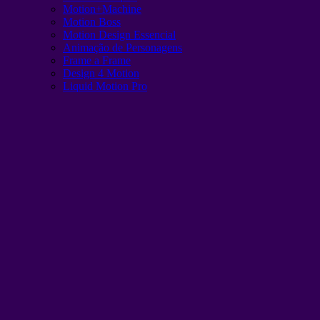
Motion+Machine
Motion Boss
Motion Design Essencial
Animação de Personagens
Frame a Frame
Design 4 Motion
Liquid Motion Pro