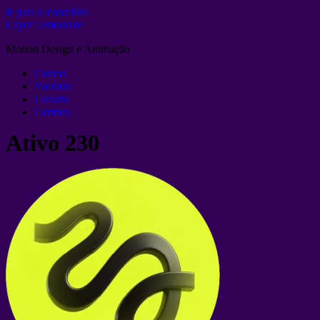
Ir para o conteúdo
Layer Lemonade
Motion Design e Animação
Cursos
Youtube
Collabs
Contato
Ativo 230