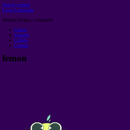
Skip to content
Layer Lemonade
Motion Design e Animação
Cursos
Youtube
Collabs
Contato
lemon