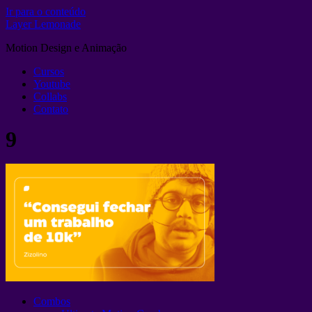
Ir para o conteúdo
Layer Lemonade
Motion Design e Animação
Cursos
Youtube
Collabs
Contato
9
Combos