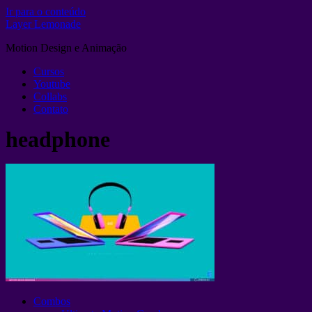
Ir para o conteúdo
Layer Lemonade
Motion Design e Animação
Cursos
Youtube
Collabs
Contato
headphone
Combos