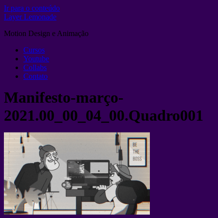
Ir para o conteúdo
Layer Lemonade
Motion Design e Animação
Cursos
Youtube
Collabs
Contato
Manifesto-março-
2021.00_00_04_00.Quadro001