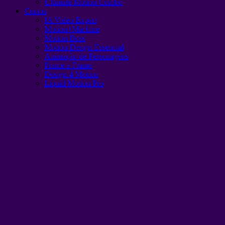
Ultimate Motion Combo
Cursos
IA Video Expert
Motion+Machine
Motion Boss
Motion Design Essencial
Animação de Personagens
Frame a Frame
Design 4 Motion
Liquid Motion Pro