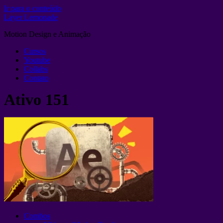
Ir para o conteúdo
Layer Lemonade
Motion Design e Animação
Cursos
Youtube
Collabs
Contato
Ativo 151
Combos