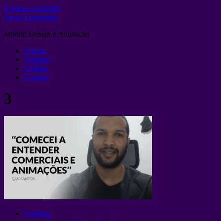
Ir para o conteúdo
Layer Lemonade
Motion Design e Animação
Cursos
Youtube
Collabs
Contato
3
Combos