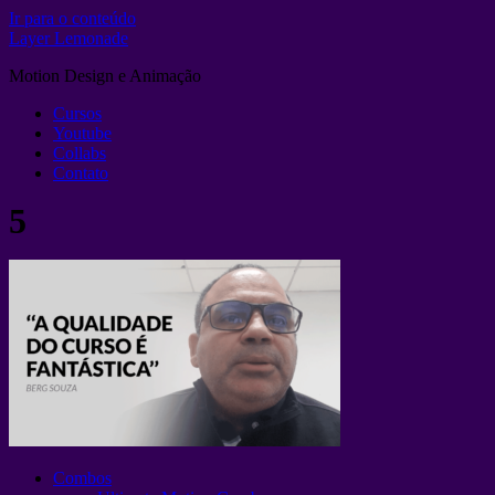
Ir para o conteúdo
Layer Lemonade
Motion Design e Animação
Cursos
Youtube
Collabs
Contato
5
Combos