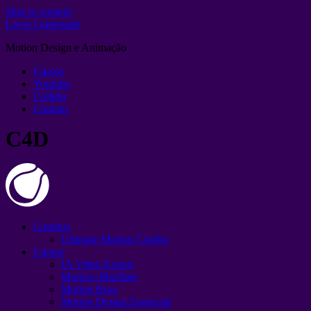
Skip to content
Layer Lemonade
Motion Design e Animação
Cursos
Youtube
Collabs
Contato
C4D
Combos
Ultimate Motion Combo
Cursos
IA Video Expert
Motion+Machine
Motion Boss
Motion Design Essencial