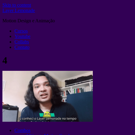
Skip to content
Layer Lemonade
Motion Design e Animação
Cursos
Youtube
Collabs
Contato
4
Combos