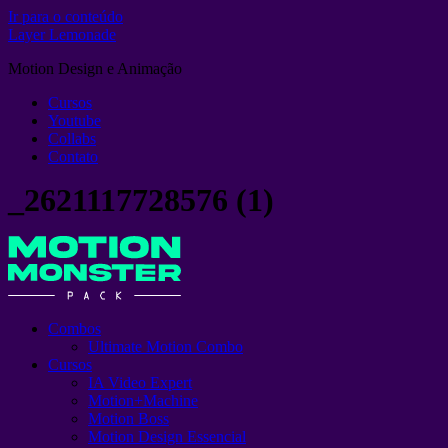
Ir para o conteúdo
Layer Lemonade
Motion Design e Animação
Cursos
Youtube
Collabs
Contato
_2621117728576 (1)
Combos
Ultimate Motion Combo
Cursos
IA Video Expert
Motion+Machine
Motion Boss
Motion Design Essencial